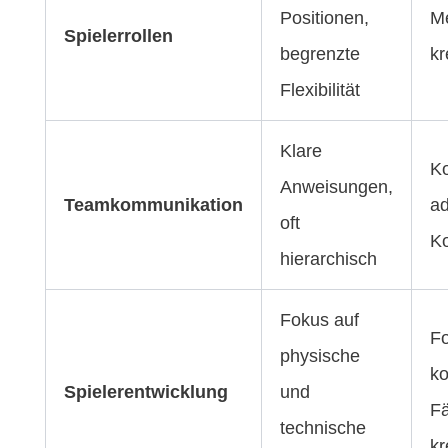
Positionen,
Me
Spielerrollen
begrenzte
kr
Flexibilität
Klare
Ko
Anweisungen,
Teamkommunikation
ad
oft
K
hierarchisch
Fokus auf
Fo
physische
ko
Spielerentwicklung
und
Fä
technische
kr