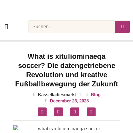
Skip
to
content
Search
What is xituliominaeqa
soccer? Die datengetriebene
Revolution und kreative
Fußballbewegung der Zukunft
Kasselladiesmarkt
Blog
December 23, 2025
F
T
P
M
a
w
i
e
c
i
n
d
e
t
t
i
b
t
e
u
o
e
r
m