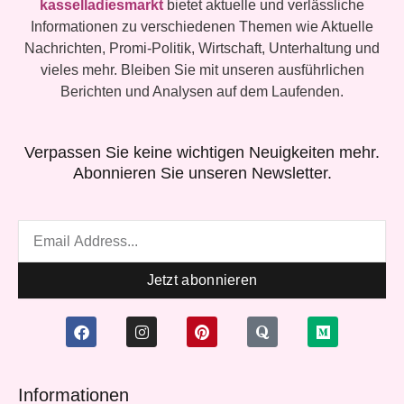
kasselladiesmarkt
bietet aktuelle und verlässliche
Informationen zu verschiedenen Themen wie Aktuelle
Nachrichten, Promi-Politik, Wirtschaft, Unterhaltung und
vieles mehr. Bleiben Sie mit unseren ausführlichen
Berichten und Analysen auf dem Laufenden.
Verpassen Sie keine wichtigen Neuigkeiten mehr.
Abonnieren Sie unseren Newsletter.
Email
Jetzt abonnieren
F
I
P
Q
M
a
n
i
u
e
c
s
n
o
d
e
t
t
r
i
b
a
e
a
u
Informationen
o
g
r
m