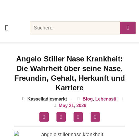
Skip
to
content
Search
Angelo Stiller Nase Krankheit:
Die Wahrheit über seine Nase,
Freundin, Gehalt, Herkunft und
Karriere
Kasselladiesmarkt
Blog
,
Lebensstil
May 21, 2026
F
T
P
M
a
w
i
e
c
i
n
d
e
t
t
i
b
t
e
u
o
e
r
m