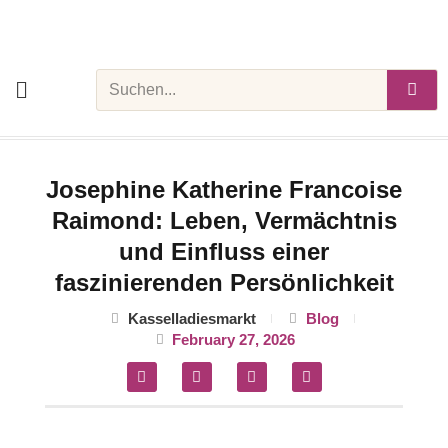
Skip
to
content
Search
Josephine Katherine Francoise
Raimond: Leben, Vermächtnis
und Einfluss einer
faszinierenden Persönlichkeit
Kasselladiesmarkt
Blog
February 27, 2026
F
T
P
M
a
w
i
e
c
i
n
d
e
t
t
i
b
t
e
u
o
e
r
m