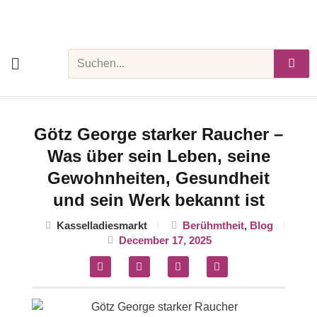
Skip
to
content
Search
Götz George starker Raucher –
Was über sein Leben, seine
Gewohnheiten, Gesundheit
und sein Werk bekannt ist
Kasselladiesmarkt
Berühmtheit
,
Blog
December 17, 2025
F
T
P
M
a
w
i
e
c
i
n
d
e
t
t
i
b
t
e
u
o
e
r
m